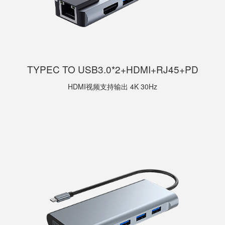
TYPEC TO USB3.0*2+HDMI+RJ45+PD
HDMI视频支持输出 4K 30Hz