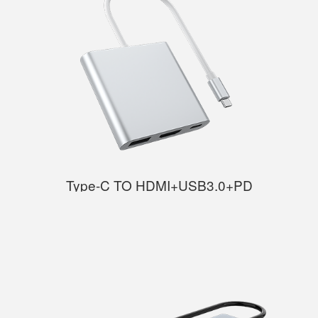
Type-C TO HDMI+USB3.0+PD