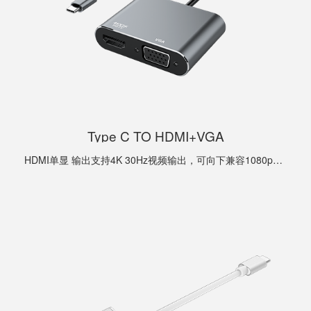
Type C TO HDMI+VGA
HDMI单显 输出支持4K 30Hz视频输出，可向下兼容1080p，720p)