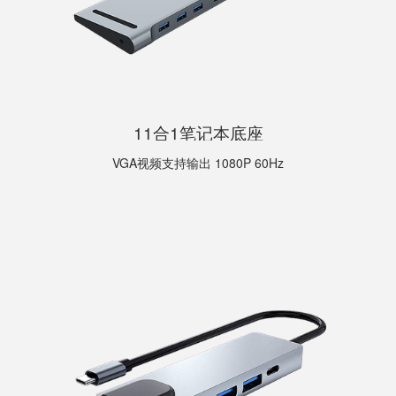
11合1笔记本底座
VGA视频支持输出 1080P 60Hz