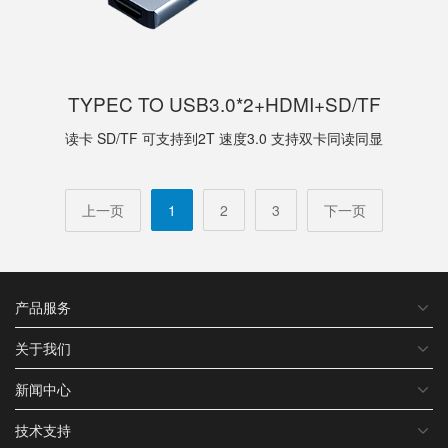
TYPEC TO USB3.0*2+HDMI+SD/TF
读卡 SD/TF 可支持到2T 速度3.0 支持双卡同读同显
上一页
下一页
1
2
3
产品服务
关于我们
新闻中心
技术支持